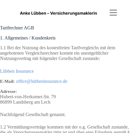
Zum
Inhalt
springen
Tarifrechner AGB
1. Allgemeines / Kundenkreis
1.1 Bei der Nutzung des kostenfreien Tarifvergleichs mit dem
angebotenen Vergleichsrechner kommt ein unentgeltlicher
Nutzungsvertrag mit folgender Gesellschaft zustande:
Lübben Insurance
office@lubbeninsurance.de
E-Mail:
Adresse:
Hubert-von-Herkomer-Str. 79
86899
Landsberg am Lech
Nachfolgend Gesellschaft genannt.
1.2 Vermittlungsverträge kommen mit der o.g. Gesellschaft zustande,
die als Versicherungsmakler tätig ist und über eine Erlaubnis gemäß §