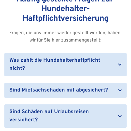
Hundehalter-
Haftpflichtversicherung
Fragen, die uns immer wieder gestellt werden, haben 
wir für Sie hier zusammengestellt:
Was zahlt die Hundehalterhaftpflicht 
nicht?
Die Hundehalter-Haftpflichtversicherung kommt 
nicht für vorsätzlich herbeigeführte Schäden sowie 
Sind Mietsachschäden mit abgesichert?
für Schäden an einem selbst oder am eigenen 
Kommt es bei der Hundehaltung in der 
Eigentum auf.
Mietwohnung zu Schäden wie Bissspuren und 
Sind Schäden auf Urlaubsreisen 
Kratzspuren am unbeweglichen Mietobjekten wie 
versichert?
Bodenbeläge, Türen oder Wände, kommt die 