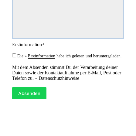
e
t
i
*
t
*
Erstinformation
*
Die »
Erstinformation
habe ich gelesen und heruntergeladen.
Mit dem Absenden stimmst Du der Verarbeitung deiner
Daten sowie der Kontaktaufnahme per E-Mail, Post oder
Telefon zu. »
Datenschutzhinweise
Absenden