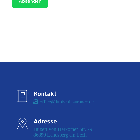
Absenden
Kontakt
 office@lubbeninsurance.de
Adresse
Hubert-von-Herkomer-Str. 79

86899 Landsberg am Lech