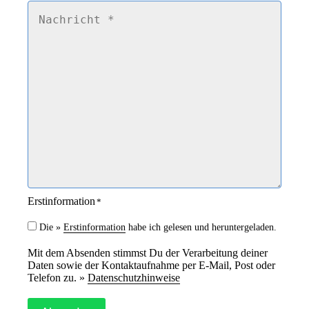
*
e
N
i
a
c
c
h
h
b
r
a
i
r
c
k
h
e
t
i
*
t
*
Erstinformation
*
Die »
Erstinformation
habe ich gelesen und heruntergeladen.
Mit dem Absenden stimmst Du der Verarbeitung deiner
Daten sowie der Kontaktaufnahme per E-Mail, Post oder
Telefon zu. »
Datenschutzhinweise