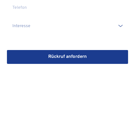
Die Erstinformation habe ich gelesen und heruntergeladen
Rückruf anfordern
Mit dem Absenden stimmen Sie der Verarbeitung Ihrer Daten 
sowie der Kontaktaufnahme per E-Mail, Post oder Telefon zu. 
Erstinformation
Datenschutzhinweise