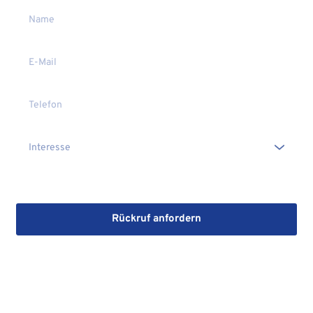
Die Erstinformation habe ich gelesen und heruntergeladen
Rückruf anfordern
Mit dem Absenden stimmen Sie der Verarbeitung Ihrer Daten 
sowie der Kontaktaufnahme per E-Mail, Post oder Telefon zu. 
Erstinformation