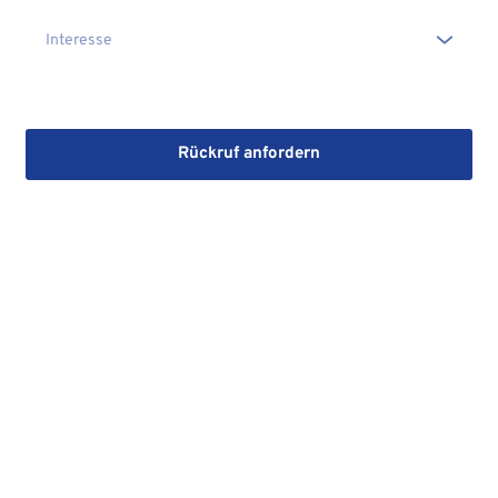
Die Erstinformation habe ich gelesen und heruntergeladen
Rückruf anfordern
Mit dem Absenden stimmen Sie der Verarbeitung Ihrer Daten 
sowie der Kontaktaufnahme per E-Mail, Post oder Telefon zu. 
Erstinformation
Datenschutzhinweise